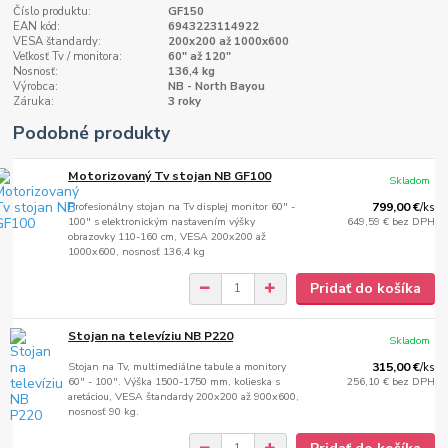
Číslo produktu:
GF150
EAN kód:
6943223114922
VESA štandardy:
200x200 až 1000x600
Veľkosť Tv / monitora:
60" až 120"
Nosnosť:
136,4 kg
Výrobca:
NB - North Bayou
Záruka:
3 roky
Podobné produkty
Motorizovaný Tv stojan NB GF100
Skladom
Profesionálny stojan na Tv displej monitor 60" -
799,00 €
/
ks
100" s elektronickým nastavením výšky
649,59 €
bez DPH
obrazovky 110-160 cm, VESA 200x200 až
1000x600, nosnosť 136,4 kg
Pridať do košíka
Stojan na televíziu NB P220
Skladom
Stojan na Tv, multimediálne tabule a monitory
315,00 €
/
ks
60" - 100". Výška 1500-1750 mm, kolieska s
256,10 €
bez DPH
aretáciou, VESA štandardy 200x200 až 900x600,
nosnosť 90 kg.