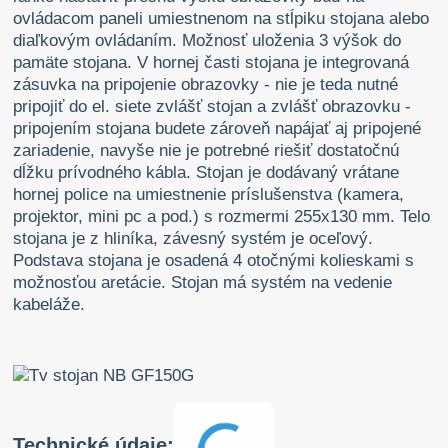
ovládacom paneli umiestnenom na stĺpiku stojana alebo
diaľkovým ovládaním. Možnosť uloženia 3 výšok do
pamäte stojana. V hornej časti stojana je integrovaná
zásuvka na pripojenie obrazovky - nie je teda nutné
pripojiť do el. siete zvlášť stojan a zvlášť obrazovku -
pripojením stojana budete zároveň napájať aj pripojené
zariadenie, navyše nie je potrebné riešiť dostatočnú
dĺžku prívodného kábla. Stojan je dodávaný vrátane
hornej police na umiestnenie príslušenstva (kamera,
projektor, mini pc a pod.) s rozmermi 255x130 mm. Telo
stojana je z hliníka, závesný systém je oceľový.
Podstava stojana je osadená 4 otočnými kolieskami s
možnosťou aretácie. Stojan má systém na vedenie
kabeláže.
Technické údaje: