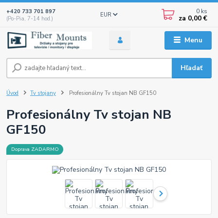
0
ks
+420 733 701 897
EUR
za
0,00 €
(Po-Pia, 7-14 hod.)
Menu
Hľadať
Úvod
Tv stojany
Profesionálny Tv stojan NB GF150
Profesionálny Tv stojan NB
GF150
Doprava ZADARMO