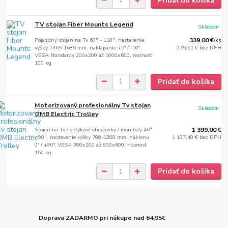
Pridať do košíka
TV stojan Fiber Mounts Legend
Skladom
Pojazdný stojan na Tv 60" - 110", nastavenie
339,00 €
/
ks
výšky 1365-1685 mm, naklápanie +5° / -10°,
275,61 €
bez DPH
VESA štandardy 200x200 až 1000x600, nosnosť
100 kg
Pridať do košíka
Motorizovaný profesionálny Tv stojan
Skladom
OMB Electric Trolley
Stojan na Tv / dotykové obrazovky / monitory 46"
1 399,00 €
- 90", nastavenie výšky 788-1288 mm, náklonu
1 137,40 €
bez DPH
0° / +90°, VESA 300x200 až 800x600, nosnosť
150 kg
Pridať do košíka
Doprava ZADARMO pri nákupe nad 64,95€