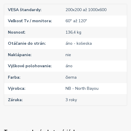
VESA štandardy
200x200 až 1000x600
Veľkosť Tv / monitora
60" až 120"
Nosnosť
136,4 kg
Otáčanie do strán
áno - kolieska
Naklápanie
nie
Výškové polohovanie
áno
Farba
čierna
Výrobca
NB - North Bayou
Záruka
3 roky