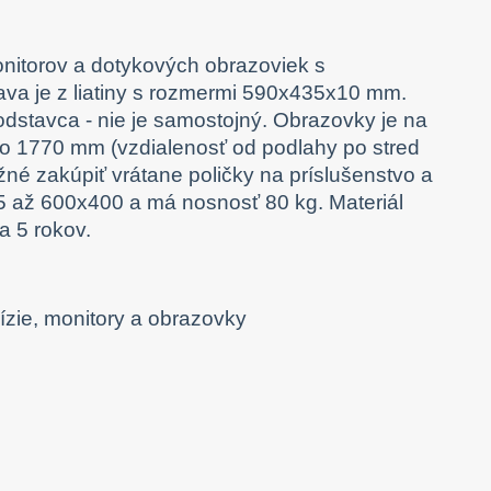
onitorov a dotykových obrazoviek s
tava je z liatiny s rozmermi 590x435x10 mm.
odstavca - nie je samostojný. Obrazovky je na
o 1770 mm (vzdialenosť od podlahy po stred
žné zakúpiť vrátane poličky na príslušenstvo a
5 až 600x400 a má nosnosť 80 kg. Materiál
ka 5 rokov.