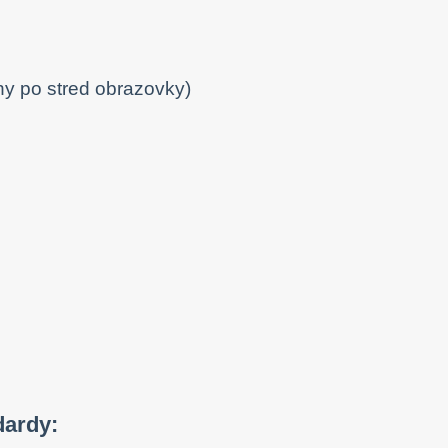
y po stred obrazovky)
dardy: