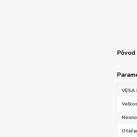
Pôvod 
Param
VESA 
Veľkos
Nosno
Otáčan