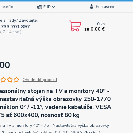
 heuréke
Prihlásenie
EUR
e si rady? Zavolajte.
0
ks
 733 701 897
za
0,00 €
a, 7-14 hod.)
100
Ohodnotiť produkt
esionálny stojan na TV a monitory 40" -
 nastaviteľná výška obrazovky 250-1770
náklon 0° / -11°, vedenie kabeláže, VESA
5 až 600x400, nosnosť 80 kg
 na Tv a monitory 40" - 75". Nastaviteľná výška obrazovky
70 mm, nastaviteľný náklon 0° / -11°, VESA 75x75 až