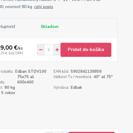
0, nosnosť 80 kg.
celý popis
tupnosť
Skladom
9,00 €
/
ks
Pridať do košíka
,25 €
bez DPH
roduktu:
Edban STDV100
EAN kód:
5902841138858
75x75 až
Veľkosť Tv / monitora:
40" až 75"
dy:
600x400
ť:
80 kg
Výrobca:
Edbak
5 rokov