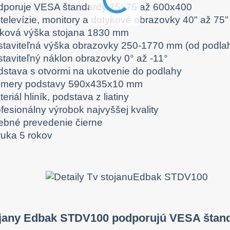
dporuje VESA štandardy 75x75 až 600x400
 televízie, monitory a dotykové obrazovky 40" až 75"
lková výška stojana 1830 mm
staviteľná výška obrazovky 250-1770 mm (od podlah
staviteľný náklon obrazovky 0° až -11°
dstava s otvormi na ukotvenie do podlahy
zmery podstavy 590x435x10 mm
eriál hliník, podstava z liatiny
fesionálny výrobok najvyššej kvality
rebné prevedenie čierne
ruka 5 rokov
ojany Edbak STDV100 podporujú VESA štan