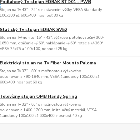
Podlahový Tv stojan EDBAK STD01 - PWB
Stojan na Tv 43" - 75" s nastavením výšky, VESA štandardy
100x100 až 600x400, nosnosť 80 kg
Statický Tv stojan EDBAK SV52
Stojan na Tv/monitor 15" - 43", výškovo polohovateľný 300-
1650 mm, otáčanie +/-60°, naklápanie +/-60°, rotácia +/-360°,
VESA 75x75 a 100x100, nosnosť 25 kg
Elektrický stojan na Tv Fiber Mounts Paloma
Stojan na Tv 37" - 80" s možnosťou výškového
polohovania 790-1840 mm, VESA štandardy 100x100 až
600x400, nosnosť 60 kg
Televízny stojan OMB Handy Spring
Stojan na Tv 32" - 65" s možnosťou výškového
polohovania 1400-1700 mm, inštalačný materiál, VESA
štandardy 100x100 až 600x400, nosnosť 40 kg