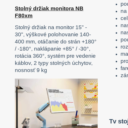
po
Stolný držiak monitora NB
na
F80xm
ce
na
Stolný držiak na monitor 15" -
na
30", výškové polohovanie 140-
po
400 mm, otáčanie do strán +180°
ro
/ -180°, naklápanie +85° / -30°,
mat
rotácia 360°, systém pre vedenie
pro
káblov, 2 typy stolných úchytov,
fa
nosnosť 9 kg
zá
Tv st