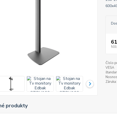
600x40
Dos
61
503
Číslo p
VESA
štandar
Nosnos
Záruka:
é produkty