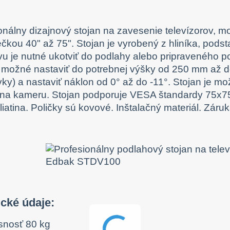
onálny dizajnový stojan na zavesenie televízorov, m
ečkou 40" až 75". Stojan je vyrobený z hliníka, pods
u je nutné ukotviť do podlahy alebo pripraveného p
 možné nastaviť do potrebnej výšky od 250 mm až d
ky) a nastaviť náklon od 0° až do -11°. Stojan je mo
 na kameru. Stojan podporuje VESA štandardy 75x7
 liatina. Poličky sú kovové. Inštalačný materiál. Záru
ické údaje:
snosť 80 kg