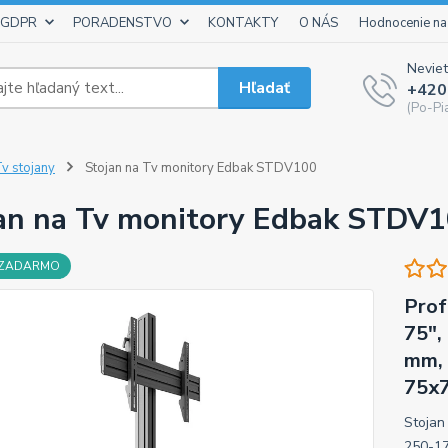
 GDPR
PORADENSTVO
KONTAKTY
O NÁS
Hodnocenie na
Neviet
Hľadať
+420
(Po-Pi
v stojany
Stojan na Tv monitory Edbak STDV100
an na Tv monitory Edbak STDV
 ZADARMO
Prof
75",
mm, 
75x7
Stojan
250-17