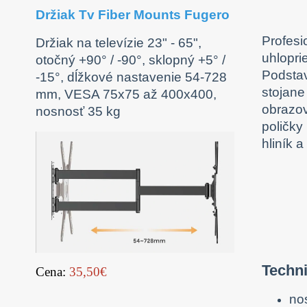
Držiak Tv Fiber Mounts Fugero
Profesi
Držiak na televízie 23" - 65",
uhlopri
otočný +90° / -90°, sklopný +5° /
Podstav
-15°, dĺžkové nastavenie 54-728
stojane
mm, VESA 75x75 až 400x400,
obrazov
nosnosť 35 kg
poličky
hliník a
Techn
Cena:
35,50€
no