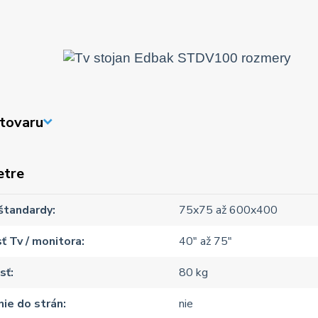
tovaru
etre
štandardy
75x75 až 600x400
ť Tv / monitora
40" až 75"
sť
80 kg
ie do strán
nie