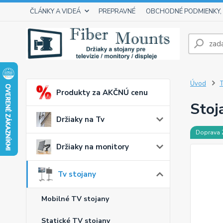
ČLÁNKY A VIDEÁ
PREPRAVNÉ
OBCHODNÉ PODMIENKY,
Úvod
T
Produkty za AKČNÚ cenu
Stoj
Držiaky na Tv
Doprava
Držiaky na monitory
Tv stojany
Mobilné TV stojany
Statické TV stojany