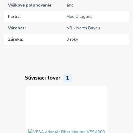
Výškové polohovanie
áno
Farba
Modrá lagúna
Výrobca
NB - North Bayou
Záruka
3 roky
Súvisiaci tovar
1