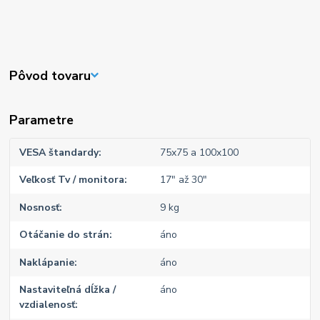
Pôvod tovaru
Parametre
VESA štandardy
75x75 a 100x100
Veľkosť Tv / monitora
17" až 30"
Nosnosť
9 kg
Otáčanie do strán
áno
Naklápanie
áno
Nastaviteľná dĺžka /
áno
vzdialenosť