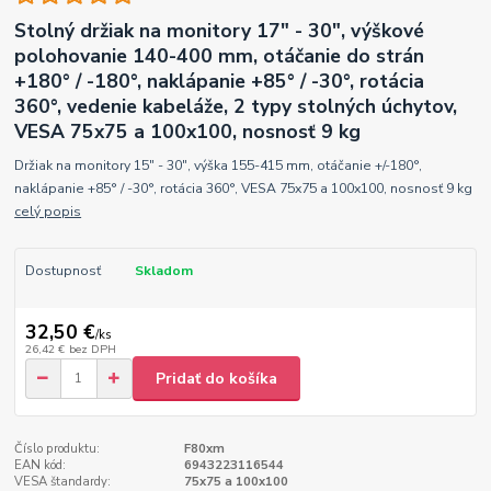
Stolný držiak na monitory 17" - 30", výškové
polohovanie 140-400 mm, otáčanie do strán
+180° / -180°, naklápanie +85° / -30°, rotácia
360°, vedenie kabeláže, 2 typy stolných úchytov,
VESA 75x75 a 100x100, nosnosť 9 kg
Držiak na monitory 15" - 30", výška 155-415 mm, otáčanie +/-180°,
naklápanie +85° / -30°, rotácia 360°, VESA 75x75 a 100x100, nosnosť 9 kg
celý popis
Dostupnosť
Skladom
32,50 €
/
ks
26,42 €
bez DPH
Pridať do košíka
Číslo produktu:
F80xm
EAN kód:
6943223116544
VESA štandardy:
75x75 a 100x100