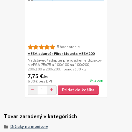
5 hodnotenie
VESA adaptér Fiber Mounts VESA200
Nadstavec / adaptér pre rozšírenie držiakov
s VESA 75x75 a 100x100 na 100x200,
200x100 a 200x200, nosnosť 30 kg
7,75 €
/
ks
Skladom
6,30 €
bez DPH
Pridať do košíka
Tovar zaradený v kategóriách
Držiaky na monitory