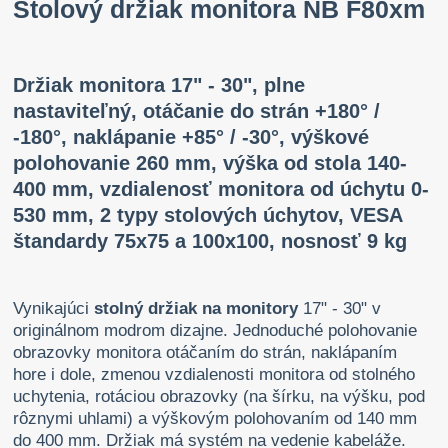
Stolový držiak monitora NB F80xm
Držiak monitora 17" - 30", plne
nastaviteľný, otáčanie do strán +180° /
-180°, naklápanie +85° / -30°, výškové
polohovanie 260 mm, výška od stola 140-
400 mm, vzdialenosť monitora od úchytu 0-
530 mm, 2 typy stolových úchytov, VESA
štandardy 75x75 a 100x100, nosnosť 9 kg
Vynikajúci
stolný držiak na monitory
17" - 30" v
originálnom modrom dizajne. Jednoduché polohovanie
obrazovky monitora otáčaním do strán, naklápaním
hore i dole, zmenou vzdialenosti monitora od stolného
uchytenia, rotáciou obrazovky (na šírku, na výšku, pod
rôznymi uhlami) a výškovým polohovaním od 140 mm
do 400 mm. Držiak má systém na vedenie kabeláže.