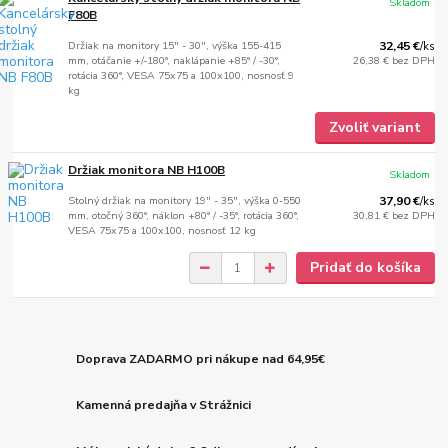
Skladom
F80B
Držiak na monitory 15" - 30", výška 155-415
32,45 €
/
ks
mm, otáčanie +/-180°, naklápanie +85° / -30°,
26,38 €
bez DPH
rotácia 360°, VESA 75x75 a 100x100, nosnosť 9
kg
Zvoliť variant
Držiak monitora NB H100B
Skladom
Stolný držiak na monitory 19" - 35", výška 0-550
37,90 €
/
ks
mm, otočný 360°, náklon +80° / -35°, rotácia 360°,
30,81 €
bez DPH
VESA 75x75 a 100x100, nosnosť 12 kg
Pridať do košíka
Doprava ZADARMO pri nákupe nad 64,95€
Kamenná predajňa v Strážnici