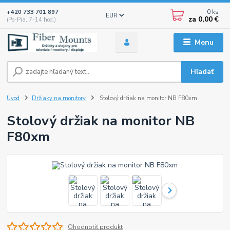
0
ks
+420 733 701 897
EUR
za
0,00 €
(Po-Pia, 7-14 hod.)
Menu
Hľadať
Úvod
Držiaky na monitory
Stolový držiak na monitor NB F80xm
Stolový držiak na monitor NB
F80xm
Ohodnotiť produkt