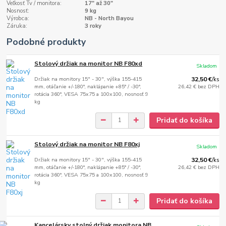
Veľkosť Tv / monitora:
17" až 30"
Nosnosť:
9 kg
Výrobca:
NB - North Bayou
Záruka:
3 roky
Podobné produkty
Stolový držiak na monitor NB F80xd
Skladom
Držiak na monitory 15" - 30", výška 155-415
32,50 €
/
ks
mm, otáčanie +/-180°, naklápanie +85° / -30°,
26,42 €
bez DPH
rotácia 360°, VESA 75x75 a 100x100, nosnosť 9
kg
Pridať do košíka
Stolový držiak na monitor NB F80xj
Skladom
Držiak na monitory 15" - 30", výška 155-415
32,50 €
/
ks
mm, otáčanie +/-180°, naklápanie +85° / -30°,
26,42 €
bez DPH
rotácia 360°, VESA 75x75 a 100x100, nosnosť 9
kg
Pridať do košíka
Kancelársky stolný držiak monitora NB