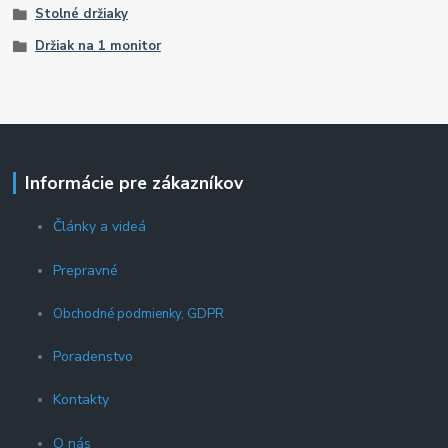
Stolné držiaky
Držiak na 1 monitor
Informácie pre zákazníkov
Články a videá
Prepravné
Obchodné podmienky, GDPR
Poradenstvo
Kontakty
O nás