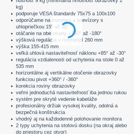
nosnosť 9 kg (minimálna hmotnosť obrazovky 2
kg)
podporuje VESA štandardy 75x75 a 100x100
odporúčame na monitory a televízory s
uhlopriečkou 15" až 30"
otáčanie na obe strany +180° až -180°
výšková regulácia v rozmedzí 260 mm
výška 155-415 mm
veľká uhlová nastaviteľnosť náklonu +85° až -30°
regulácia vzdialenosti od uchytenia na stole 0 až
535 mm
horizontálne aj vertikálne otočenie obrazovky
funkciou pivot +360° / -360°
korekcia roviny obrazovky
veľmi jednoduchá nastaviteľnosť iba jednou rukou
systém pre skryté vedenie kabeláže
profesionálny držiak vysokej kvality, odolná a
bezpečná konštrukcia
vhodný aj na každodenné polohovanie monitora
2 typy uchytenia na stolovú dosku (na okraj alebo
do priestoru cez otvor)