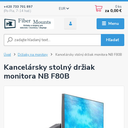
0
ks
+420 733 701 897
EUR
za
0,00 €
(Po-Pia, 7-14 hod.)
Menu
Hľadať
Úvod
Držiaky na monitory
Kancelársky stolný držiak monitora NB F80B
Kancelársky stolný držiak
monitora NB F80B