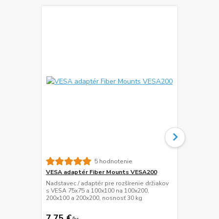
5 hodnotenie
VESA adaptér Fiber Mounts VESA200
Organizér k
Ergosolid 
Nadstavec / adaptér pre rozšírenie držiakov
s VESA 75x75 a 100x100 na 100x200,
Organizér p
200x100 a 200x200, nosnosť 30 kg
stolovou dos
mm, výška 11
7,75 €
17,90 €