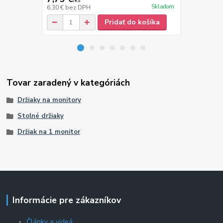
/
ks
/
k
Skladom
6,30 €
bez DPH
14,55 €
bez 
Pridať do košíka
Tovar zaradený v kategóriách
Držiaky na monitory
Stolné držiaky
Držiak na 1 monitor
Informácie pre zákazníkov
Články a videá