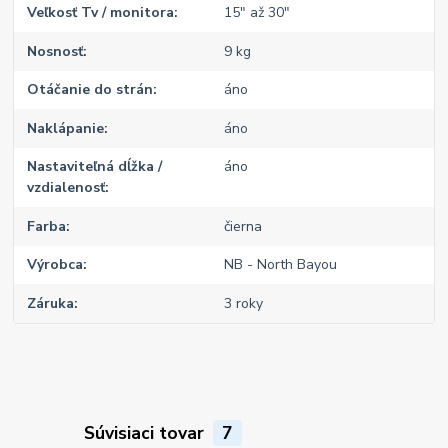
Veľkosť Tv / monitora
15" až 30"
Nosnosť
9 kg
Otáčanie do strán
áno
Naklápanie
áno
Nastaviteľná dĺžka /
áno
vzdialenosť
Farba
čierna
Výrobca
NB - North Bayou
Záruka
3 roky
Súvisiaci tovar
7