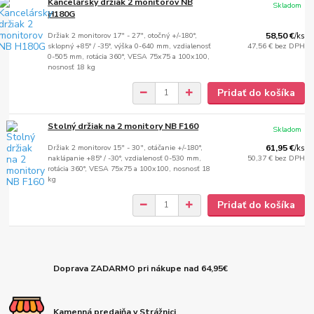
Kancelársky držiak 2 monitorov NB
Skladom
H180G
Držiak 2 monitorov 17" - 27", otočný +/-180°,
58,50 €
/
ks
sklopný +85° / -35°, výška 0-640 mm, vzdialenosť
47,56 €
bez DPH
0-505 mm, rotácia 360°, VESA 75x75 a 100x100,
nosnosť 18 kg
Pridať do košíka
Stolný držiak na 2 monitory NB F160
Skladom
Držiak 2 monitorov 15" - 30", otáčanie +/-180°,
61,95 €
/
ks
naklápanie +85° / -30°, vzdialenosť 0-530 mm,
50,37 €
bez DPH
rotácia 360°, VESA 75x75 a 100x100, nosnosť 18
kg
Pridať do košíka
Doprava ZADARMO pri nákupe nad 64,95€
Kamenná predajňa v Strážnici