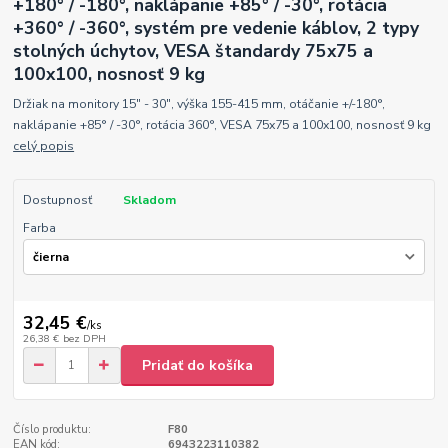
+180° / -180°, naklápanie +85° / -30°, rotácia
+360° / -360°, systém pre vedenie káblov, 2 typy
stolných úchytov, VESA štandardy 75x75 a
100x100, nosnosť 9 kg
Držiak na monitory 15" - 30", výška 155-415 mm, otáčanie +/-180°,
naklápanie +85° / -30°, rotácia 360°, VESA 75x75 a 100x100, nosnosť 9 kg
celý popis
Dostupnosť
Skladom
Farba
32,45 €
/
ks
26,38 €
bez DPH
Pridať do košíka
Číslo produktu:
F80
EAN kód:
6943223110382