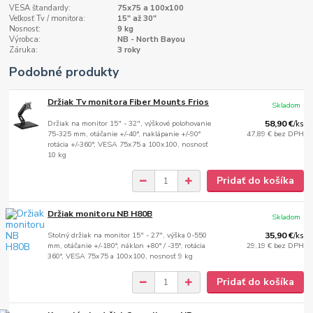
VESA štandardy:
75x75 a 100x100
Veľkosť Tv / monitora:
15" až 30"
Nosnosť:
9 kg
Výrobca:
NB - North Bayou
Záruka:
3 roky
Podobné produkty
Držiak Tv monitora Fiber Mounts Frios
Skladom
Držiak na monitor 15" - 32", výškové polohovanie
58,90 €
/
ks
75-325 mm, otáčanie +/-40°, naklápanie +/-90°
47,89 €
bez DPH
rotácia +/-360°, VESA 75x75 a 100x100, nosnosť
10 kg
Pridať do košíka
Držiak monitoru NB H80B
Skladom
Stolný držiak na monitor 15" - 27", výška 0-550
35,90 €
/
ks
mm, otáčanie +/-180°, náklon +80° / -35°, rotácia
29,19 €
bez DPH
360°, VESA 75x75 a 100x100, nosnosť 9 kg
Pridať do košíka