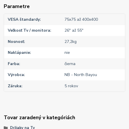
Parametre
VESA štandardy
75x75 až 400x400
Veľkosť Tv / monitora
26" až 55"
Nosnosť
27,2kg
Naklápanie
nie
Farba
čierna
Výrobca
NB - North Bayou
Záruka
5 rokov
Tovar zaradený v kategóriách
Držiaky na Tv