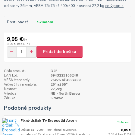
od steny 26 mm, VESA 75x75 až 400x400, nosnosť 27,2 kg
celý popis
Dostupnosť
Skladom
9,95 €
/
ks
8,09 €
bez DPH
Pridať do košíka
Číslo produktu:
D2F
EAN kód:
6943223106248
VESA štandardy:
75x75 až 400x400
Veľkosť Tv / monitora:
26" až 55"
Nosnosť:
27,2kg
Výrobca:
NB - North Bayou
Záruka:
5 rokov
Podobné produkty
Fixný držiak Tv Ergosolid Arcen
Skladom
Držiak za Tv 26" - 55", fixné zavesenie,
8,65 €
vzdialenosť Tv od steny 27 mm, VESA štandardy
7,03 €
bez DPH