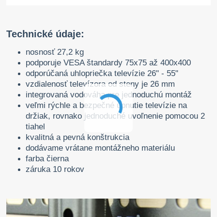
Technické údaje:
nosnosť 27,2 kg
podporuje VESA štandardy 75x75 až 400x400
odporúčaná uhlopriečka televízie 26" - 55"
vzdialenosť televízora od steny je 26 mm
integrovaná vodováha pre jednoduchú montáž
veľmi rýchle a bezpečné upnutie televízie na
držiak, rovnako jednoduché uvoľnenie pomocou 2
tiahel
kvalitná a pevná konštrukcia
dodávame vrátane montážneho materiálu
farba čierna
záruka 10 rokov