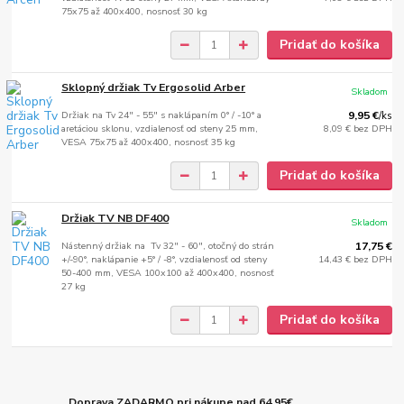
75x75 až 400x400, nosnosť 30 kg
Pridať do košíka
Sklopný držiak Tv Ergosolid Arber
Skladom
Držiak na Tv 24" - 55" s naklápaním 0° / -10° a
9,95 €
/
ks
aretáciou sklonu, vzdialenosť od steny 25 mm,
8,09 €
bez DPH
VESA 75x75 až 400x400, nosnosť 35 kg
Pridať do košíka
Držiak TV NB DF400
Skladom
Nástenný držiak na Tv 32" - 60", otočný do strán
17,75 €
+/-90°, naklápanie +5° / -8°, vzdialenosť od steny
14,43 €
bez DPH
50-400 mm, VESA 100x100 až 400x400, nosnosť
27 kg
Pridať do košíka
Doprava ZADARMO pri nákupe nad 64,95€