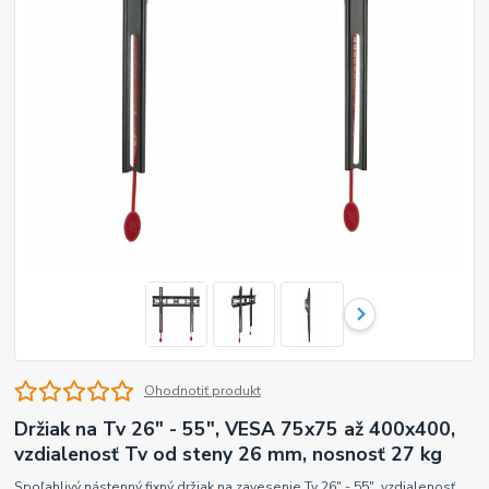
Ohodnotiť produkt
Držiak na Tv 26" - 55", VESA 75x75 až 400x400,
vzdialenosť Tv od steny 26 mm, nosnosť 27 kg
Spoľahlivý nástenný fixný držiak na zavesenie Tv 26" - 55", vzdialenosť