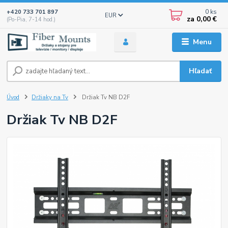
0
ks
+420 733 701 897
EUR
za
0,00 €
(Po-Pia, 7-14 hod.)
Menu
Hľadať
Úvod
Držiaky na Tv
Držiak Tv NB D2F
Držiak Tv NB D2F