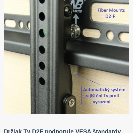
Držiak Tv D2F podporuje VESA štandardy