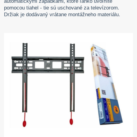
automatickými západkami, ktoré ľahko uvoľníte
pomocou tiahel - tie sú uschované za televízorom.
Držiak je dodávaný vrátane montážneho materiálu.