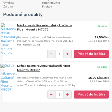
Výrobca:
Fiber Mounts
Záruka:
5 rokov
Podobné produkty
Nástenný držiak mikrovlnky tlačiarne
Skladom
Fiber Mounts M7C76
Univerzálny nástenný držiak na umiestnenie
12,50 €
/
ks
mikrovlnnej rúry alebo tlačiarne, dľžka 285-425
10,16 €
bez DPH
mm, nosnosť 20 kg
Pridať do košíka
Držiak na mikrovlnku tlačiareň Fiber
Skladom
Mounts M8C07
Univerzálny držiak / úchyty na mikrovlnú rúru
15,90 €
/
balenie
alebo tlačiareň, dľžka 365 mm, šírka 52 mm,
12,93 €
bez DPH
výška 70 mm, inštalačný materiál, nosnosť 35 kg
Pridať do košíka