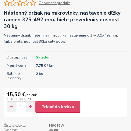
Ohodnotiť produkt
Nástenný držiak na mikrovlnky, nastavenie dľžky
ramien 325-492 mm, biele prevedenie, nosnosť
30 kg
Nástenný držiak nielen na mikrovlnky, nastavenie dľžky 325-492mm,
farba biela, nosnosť 30kg
celý popis
Dostupnosť
Skladom
Merná cena
7,75 € / ks
Balenie
2 ks
jednotky
15,50 €
/
balenie
12,60 €
bez DPH
Pridať do košíka
Číslo produktu:
M9C15W
Nosnosť:
30 kg