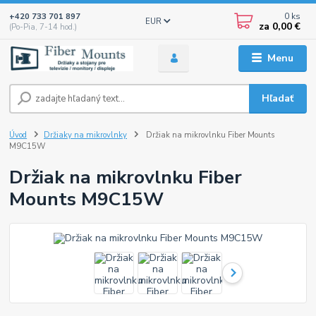
0
ks
+420 733 701 897
EUR
za
0,00 €
(Po-Pia, 7-14 hod.)
Menu
Hľadať
Úvod
Držiaky na mikrovlnky
Držiak na mikrovlnku Fiber Mounts
M9C15W
Držiak na mikrovlnku Fiber
Mounts M9C15W