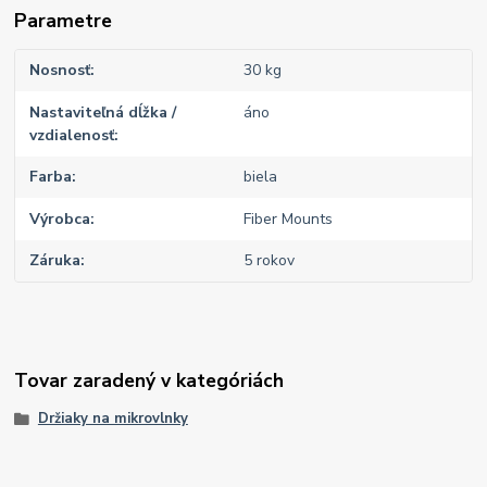
Parametre
Nosnosť
30 kg
Nastaviteľná dĺžka /
áno
vzdialenosť
Farba
biela
Výrobca
Fiber Mounts
Záruka
5 rokov
Tovar zaradený v kategóriách
Držiaky na mikrovlnky