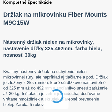
Kompletné špecifikácie
Držiak na mikrovlnku Fiber Mounts
M9C15W
Nástenný držiak nielen na mikrovlnky,
nastavenie dľžky 325-492mm, farba biela,
nosnosť 30kg
Kvalitný nástenný držiak na uchytenie nielen
mikrovlnnej rúry, ale napríklad aj tlačiarne a pod. Držiak
je zložený z 2ks ramien, ktoré sú dľžkovo nastaviteľné
od 325 mm až do 492 mm a spoľahlivo unesú zaťaženie
až 30 kg. Inštalácia je veľmi jednoduchá, dodávame
vrátane hmoždiniek a skrutiek. Farebné prevedenie
bielej. Záruka 5 rokov.