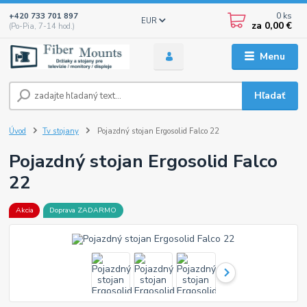
0
ks
+420 733 701 897
EUR
za
0,00 €
(Po-Pia, 7-14 hod.)
Menu
Hľadať
Úvod
Tv stojany
Pojazdný stojan Ergosolid Falco 22
Pojazdný stojan Ergosolid Falco
22
Akcia
Doprava ZADARMO