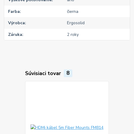
Farba
čierna
Výrobca
Ergosolid
Záruka
2 roky
Súvisiaci tovar
8