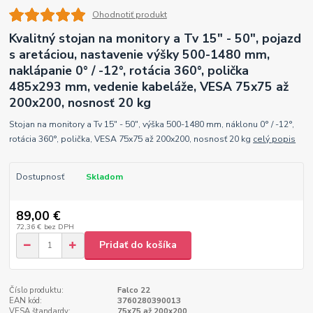
Ohodnotiť produkt
Kvalitný stojan na monitory a Tv 15" - 50", pojazd
s aretáciou, nastavenie výšky 500-1480 mm,
naklápanie 0° / -12°, rotácia 360°, polička
485x293 mm, vedenie kabeláže, VESA 75x75 až
200x200, nosnosť 20 kg
Stojan na monitory a Tv 15" - 50", výška 500-1480 mm, náklonu 0° / -12°,
rotácia 360°, polička, VESA 75x75 až 200x200, nosnosť 20 kg
celý popis
Dostupnosť
Skladom
89,00 €
72,36 €
bez DPH
Pridať do košíka
Číslo produktu:
Falco 22
EAN kód:
3760280390013
VESA štandardy:
75x75 až 200x200