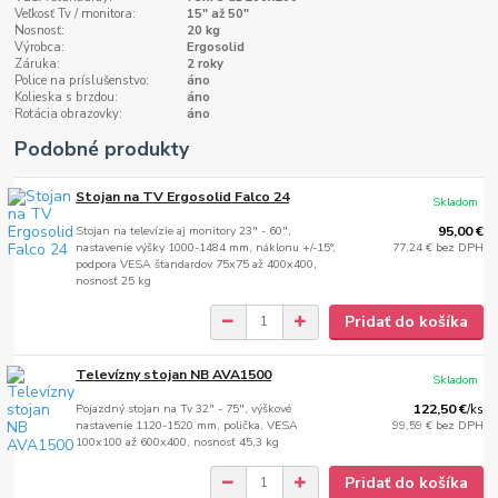
Veľkosť Tv / monitora:
15" až 50"
Nosnosť:
20 kg
Výrobca:
Ergosolid
Záruka:
2 roky
Police na príslušenstvo:
áno
Kolieska s brzdou:
áno
Rotácia obrazovky:
áno
Podobné produkty
Stojan na TV Ergosolid Falco 24
Skladom
Stojan na televízie aj monitory 23" - 60",
95,00 €
nastavenie výšky 1000-1484 mm, náklonu +/-15°,
77,24 €
bez DPH
podpora VESA štandardov 75x75 až 400x400,
nosnosť 25 kg
Pridať do košíka
Televízny stojan NB AVA1500
Skladom
Pojazdný stojan na Tv 32" - 75", výškové
122,50 €
/
ks
nastavenie 1120-1520 mm, polička, VESA
99,59 €
bez DPH
100x100 až 600x400, nosnosť 45,3 kg
Pridať do košíka