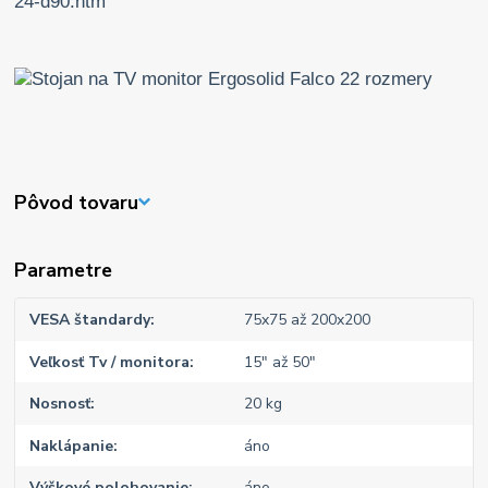
24-d90.htm
Pôvod tovaru
Parametre
VESA štandardy
75x75 až 200x200
Veľkosť Tv / monitora
15" až 50"
Nosnosť
20 kg
Naklápanie
áno
Výškové polohovanie
áno