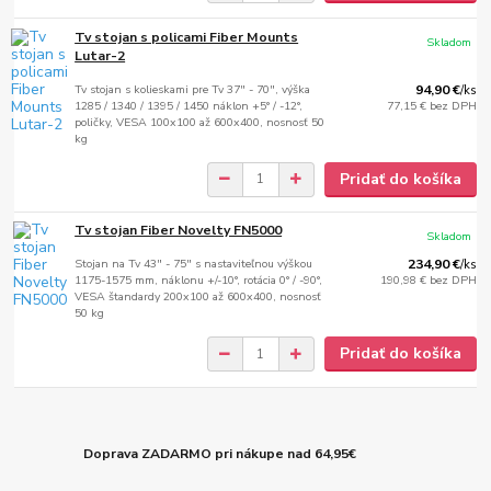
Tv stojan s policami Fiber Mounts
Skladom
Lutar-2
Tv stojan s kolieskami pre Tv 37" - 70", výška
94,90 €
/
ks
1285 / 1340 / 1395 / 1450 náklon +5° / -12°,
77,15 €
bez DPH
poličky, VESA 100x100 až 600x400, nosnosť 50
kg
Pridať do košíka
Tv stojan Fiber Novelty FN5000
Skladom
Stojan na Tv 43" - 75" s nastaviteľnou výškou
234,90 €
/
ks
1175-1575 mm, náklonu +/-10°, rotácia 0° / -90°,
190,98 €
bez DPH
VESA štandardy 200x100 až 600x400, nosnosť
50 kg
Pridať do košíka
Doprava ZADARMO pri nákupe nad 64,95€