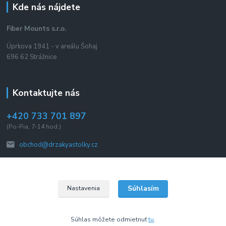
Kde nás nájdete
Fiber Mounts s.r.o.
Úprkova 1941 - v areálu Šohaj
696 62 Strážnice
Kontaktujte nás
+420 733 701 897
(Po-Pia, 7-14 hod.)
obchod@drzakyastolky.cz
Súhlasím
Nastavenia
2015 © Fiber Mounts s.r.o. Všetky práva vyhradené.
Súhlas môžete odmietnuť
tu
.