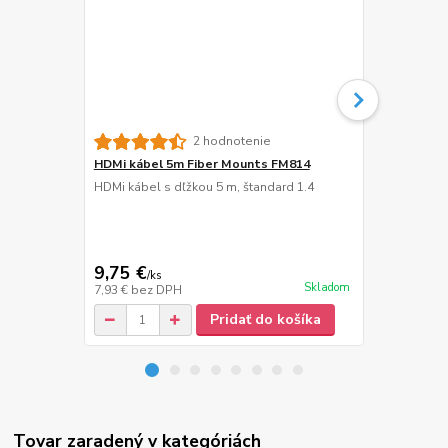
Stojany na 
2 hodnotenie
FN76B
HDMi kábel 5m Fiber Mounts FM814
Podlahové s
HDMi kábel s dľžkou 5 m, štandard 1.4
Novelty FN76
podstava z 
nosnosť 25 
9,75 €
52,90 €
/
ks
/
b
Skladom
7,93 €
bez DPH
43,01 €
bez 
Pridať do košíka
Tovar zaradený v kategóriách