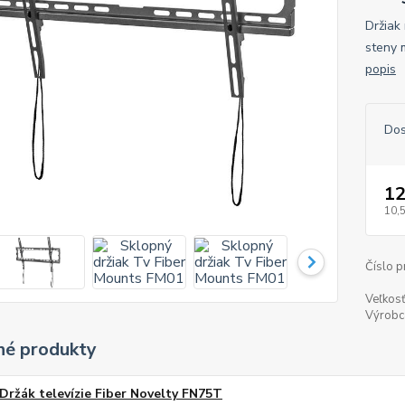
Držiak
steny 
popis
Dos
12
10,
Číslo p
Veľkosť
Výrobc
é produkty
Držák televízie Fiber Novelty FN75T