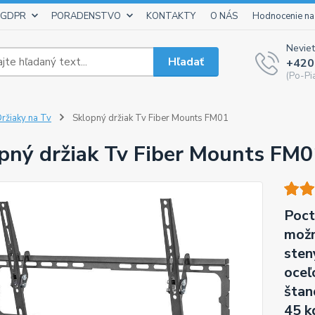
 GDPR
PORADENSTVO
KONTAKTY
O NÁS
Hodnocenie na
Neviet
Hľadať
+420
(Po-Pi
ržiaky na Tv
Sklopný držiak Tv Fiber Mounts FM01
pný držiak Tv Fiber Mounts FM0
Poct
možn
sten
oceľ
štan
45 k