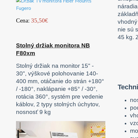
náradia
základň
Cena:
35,50€
vhodný 
nie sú 
45 kg. 
Stolný držiak monitora NB
F80xm
Stolný držiak na monitor 15" -
30", výškové polohovanie 140-
400 mm, otáčanie do strán +180°
Techn
/ -180°, naklápanie +85° / -30°,
rotácia 360°, systém pre vedenie
no
káblov, 2 typy stolných úchytov,
po
nosnosť 9 kg
vh
vz
mo