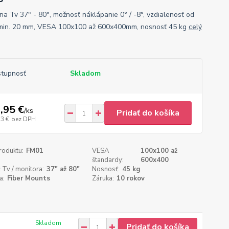
 na Tv 37" - 80", možnosť náklápanie 0° / -8°, vzdialenosť od
min. 20 mm, VESA 100x100 až 600x400mm, nosnosť 45 kg
celý
tupnosť
Skladom
,95 €
/
ks
Pridať do košíka
53 €
bez DPH
roduktu:
FM01
VESA
100x100 až
štandardy:
600x400
 Tv / monitora:
37" až 80"
Nosnosť:
45 kg
a:
Fiber Mounts
Záruka:
10 rokov
Skladom
Pridať do košíka