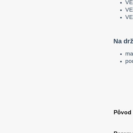
VE
VE
VE
Na drž
ma
po
Pôvod 