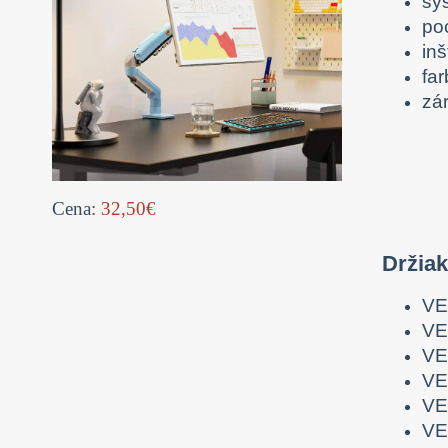
sy
po
inš
far
zá
Cena:
32,50€
Držia
VE
VE
VE
VE
VE
VE