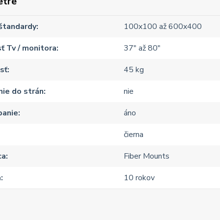
etre
štandardy
100x100 až 600x400
ť Tv / monitora
37" až 80"
sť
45 kg
ie do strán
nie
panie
áno
čierna
ca
Fiber Mounts
a
10 rokov