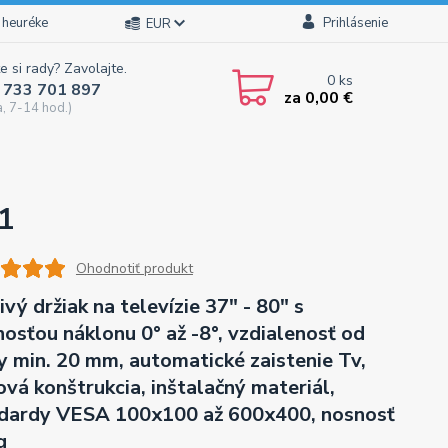
 heuréke
Prihlásenie
EUR
e si rady? Zavolajte.
0
ks
 733 701 897
za
0,00 €
a, 7-14 hod.)
1
Ohodnotiť produkt
ivý držiak na televízie 37" - 80" s
osťou náklonu 0° až -8°, vzdialenosť od
y min. 20 mm, automatické zaistenie Tv,
ová konštrukcia, inštalačný materiál,
dardy VESA 100x100 až 600x400, nosnosť
g