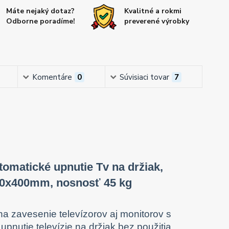
Máte nejaký dotaz?
Kvalitné a rokmi
Odborne poradíme!
preverené výrobky
Komentáre
0
Súvisiaci tovar
7
utomatické upnutie Tv na držiak,
00x400mm, nosnosť 45 kg
na zavesenie televízorov aj monitorov s
pnutie televízie na držiak bez použitia