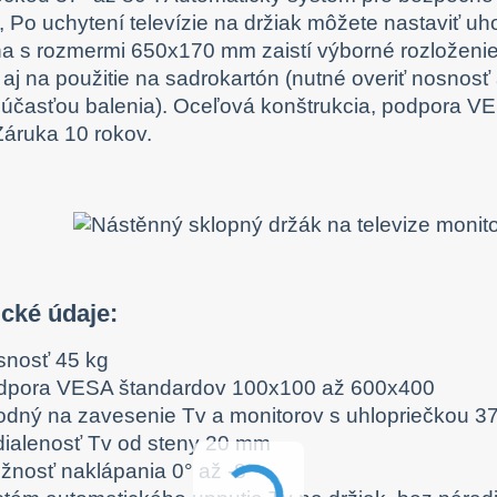
, Po uchytení televízie na držiak môžete nastaviť uh
a s rozmermi 650x170 mm zaistí výborné rozloženie 
aj na použitie na sadrokartón (nutné overiť nosnosť
súčasťou balenia). Oceľová konštrukcia, podpora 
Záruka 10 rokov.
ické údaje:
snosť 45 kg
dpora VESA štandardov 100x100 až 600x400
odný na zavesenie Tv a monitorov s uhlopriečkou 37
dialenosť Tv od steny 20 mm
žnosť naklápania 0° až -8°