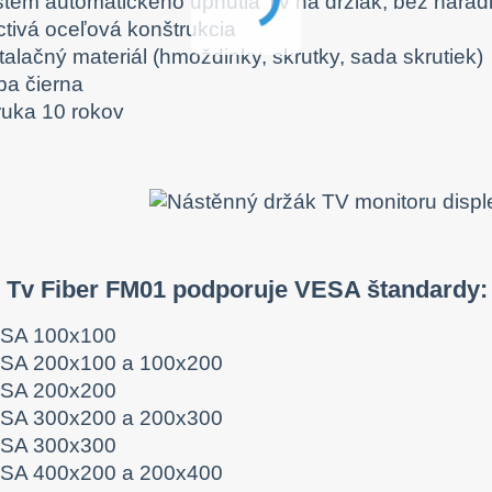
stém automatického upnutia Tv na držiak, bez nára
ctivá oceľová konštrukcia
talačný materiál (hmoždinky, skrutky, sada skrutiek)
ba čierna
ruka 10 rokov
k Tv Fiber FM01 podporuje VESA štandardy:
SA 100x100
SA 200x100 a 100x200
SA 200x200
SA 300x200 a 200x300
SA 300x300
SA 400x200 a 200x400