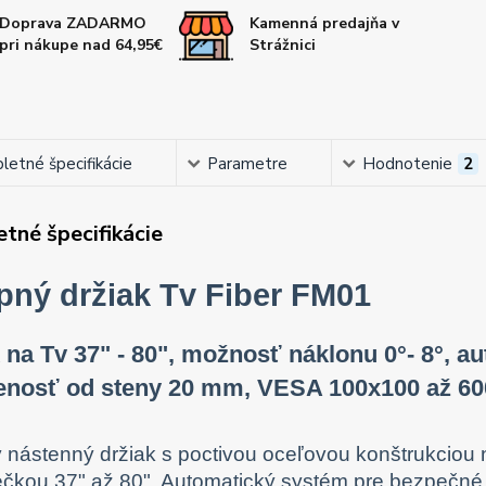
Doprava ZADARMO
Kamenná predajňa v
pri nákupe nad 64,95€
Strážnici
etné špecifikácie
Parametre
Hodnotenie
2
tné špecifikácie
pný držiak Tv Fiber FM01
 na Tv 37" - 80", možnosť náklonu 0°- 8°, a
lenosť od steny 20 mm, VESA 100x100 až 6
ý nástenný držiak s poctivou oceľovou konštrukciou 
ečkou 37" až 80". Automatický systém pre bezpečné u