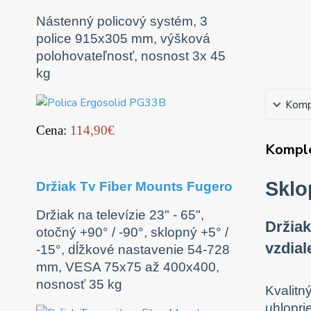
Nástenný policový systém, 3
police 915x305 mm, výšková
polohovateľnosť, nosnost 3x 45
kg
Kompl
Cena:
114,90€
Komple
Sklo
Držiak Tv Fiber Mounts Fugero
Držiak na televízie 23" - 65",
Držiak
otočný +90° / -90°, sklopný +5° /
vzdia
-15°, dĺžkové nastavenie 54-728
mm, VESA 75x75 až 400x400,
nosnosť 35 kg
Kvalitn
uhlopri