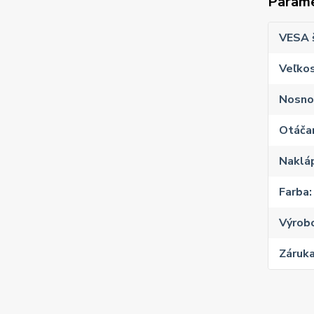
Param
VESA 
Veľkos
Nosno
Otáčan
Naklá
Farba
Výrob
Záruk