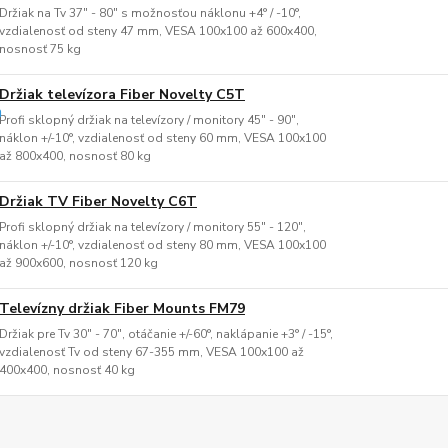
Držiak na Tv 37" - 80" s možnosťou náklonu +4° / -10°,
vzdialenosť od steny 47 mm, VESA 100x100 až 600x400,
nosnosť 75 kg
Držiak televízora Fiber Novelty C5T
Profi sklopný držiak na televízory / monitory 45" - 90",
náklon +/-10°, vzdialenosť od steny 60 mm, VESA 100x100
až 800x400, nosnosť 80 kg
Držiak TV Fiber Novelty C6T
Profi sklopný držiak na televízory / monitory 55" - 120",
náklon +/-10°, vzdialenosť od steny 80 mm, VESA 100x100
až 900x600, nosnosť 120 kg
Televízny držiak Fiber Mounts FM79
Držiak pre Tv 30" - 70", otáčanie +/-60°, naklápanie +3° / -15°,
vzdialenosť Tv od steny 67-355 mm, VESA 100x100 až
400x400, nosnosť 40 kg