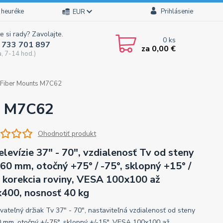
 heuréke
Prihlásenie
EUR
e si rady? Zavolajte.
0
ks
 733 701 897
za
0,00 €
a, 7-14 hod.)
e Fiber Mounts M7C62
ts M7C62
Ohodnotiť produkt
elevízie 37" - 70", vzdialenosť Tv od steny
60 mm, otočný +75° / -75°, sklopný +15° /
, korekcia roviny, VESA 100x100 až
400, nosnosť 40 kg
vateľný držiak Tv 37" - 70", nastaviteľná vzdialenosť od steny
 mm, otočný +/-75°, sklopný +/-15°, VESA 100x100 až