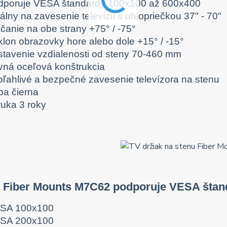
dporuje VESA štandardy 100x100 až 600x400
álny na zavesenie televízií s uhlopriečkou 37" - 70"
čanie na obe strany +75° / -75°
klon obrazovky hore alebo dole +15° / -15°
stavenie vzdialenosti od steny 70-460 mm
vná oceľová konštrukcia
oľahlivé a bezpečné zavesenie televízora na stenu
ba čierna
ruka 3 roky
k Fiber Mounts M7C62 podporuje VESA štan
SA 100x100
SA 200x100