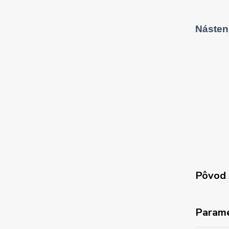
Násten
Pôvod 
Param