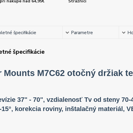
pri nákupe nad 64,95€
Strážnici
etné špecifikácie
Parametre
Ho
tné špecifikácie
r Mounts M7C62 otočný držiak te
evízie 37" - 70", vzdialenosť Tv od steny 70
 -15°, korekcia roviny, inštalačný materiál