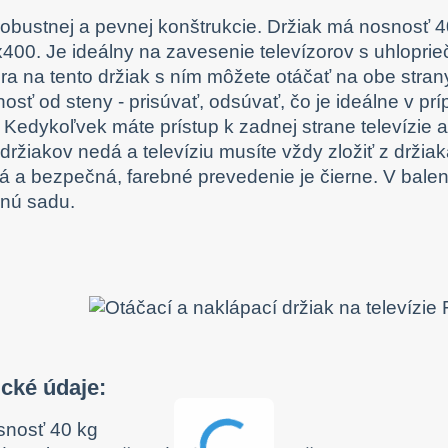
robustnej a pevnej konštrukcie. Držiak má nosnosť
400. Je ideálny na zavesenie televízorov s uhloprie
ora na tento držiak s ním môžete otáčať na obe stran
nosť od steny - prisúvať, odsúvať, čo je ideálne v pr
 Kedykoľvek máte prístup k zadnej strane televízie 
 držiakov nedá a televíziu musíte vždy zložiť z držia
á a bezpečná, farebné prevedenie je čierne. V bale
čnú sadu.
cké údaje:
snosť 40 kg