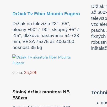
Držiak 
až 600x
Držiak Tv Fiber Mounts Fugero
televíz
Držiak na televízie 23" - 65",
vzdiale
otočný +90° / -90°, sklopný +5° /
prachu.
-15°, dĺžkové nastavenie 54-728
fixných
mm, VESA 75x75 až 400x400,
robustn
nosnosť 35 kg
inštala
Cena:
35,50€
Stolný držiak monitora NB
Techni
F80xm
no