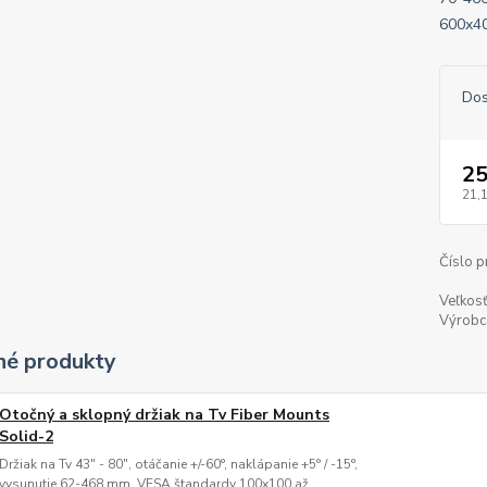
600x40
Dos
25
21,
Číslo p
Veľkosť
Výrobc
é produkty
Otočný a sklopný držiak na Tv Fiber Mounts
Solid-2
Držiak na Tv 43" - 80", otáčanie +/-60°, naklápanie +5° / -15°,
vysunutie 62-468 mm, VESA štandardy 100x100 až