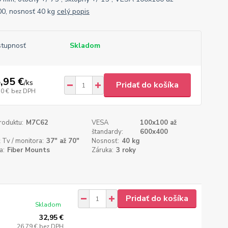
0, nosnosť 40 kg
celý popis
tupnosť
Skladom
,95 €
/
ks
Pridať do košíka
10 €
bez DPH
roduktu:
M7C62
VESA
100x100 až
štandardy:
600x400
 Tv / monitora:
37" až 70"
Nosnosť:
40 kg
a:
Fiber Mounts
Záruka:
3 roky
Pridať do košíka
Skladom
32,95 €
26,79 €
bez DPH