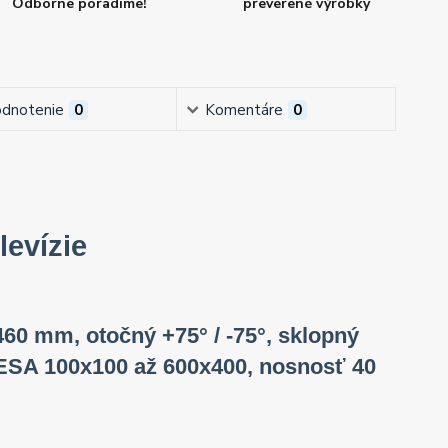
Odborne poradíme!
preverené výrobky
dnotenie
0
Komentáre
0
levízie
-460 mm, otočný +75° / -75°, sklopný
, VESA 100x100 až 600x400, nosnosť 40