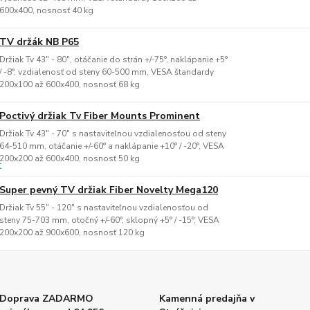
600x400, nosnosť 40 kg
TV držák NB P65
Držiak Tv 43" - 80", otáčanie do strán +/-75°, naklápanie +5°
/ -8°, vzdialenosť od steny 60-500 mm, VESA štandardy
200x100 až 600x400, nosnosť 68 kg
Poctivý držiak Tv Fiber Mounts Prominent
Držiak Tv 43" - 70" s nastaviteľnou vzdialenosťou od steny
64-510 mm, otáčanie +/-60° a naklápanie +10° / -20°, VESA
200x200 až 600x400, nosnosť 50 kg
Super pevný TV držiak Fiber Novelty Mega120
Držiak Tv 55" - 120" s nastaviteľnou vzdialenosťou od
steny 75-703 mm, otočný +/-60°, sklopný +5° / -15°, VESA
200x200 až 900x600, nosnosť 120 kg
Doprava ZADARMO
Kamenná predajňa v