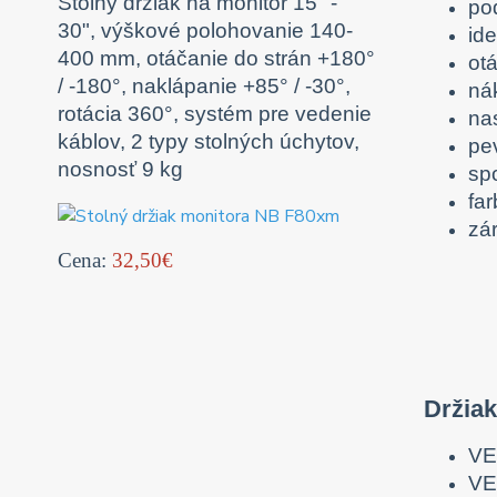
Stolný držiak na monitor 15" -
po
30", výškové polohovanie 140-
ide
400 mm, otáčanie do strán +180°
otá
/ -180°, naklápanie +85° / -30°,
ná
rotácia 360°, systém pre vedenie
na
káblov, 2 typy stolných úchytov,
pe
nosnosť 9 kg
sp
far
zá
Cena:
32,50€
Držia
VE
VE