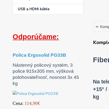
USB a HDMi káble
Kompl
Odporúčame:
Komple
Polica Ergosolid PG33B
Fibe
Nástenný policový systém, 3
police 915x305 mm, výšková
polohovateľnosť, nosnost 3x 45
Na tel
kg
+15° /
kg
Cena:
114,90€