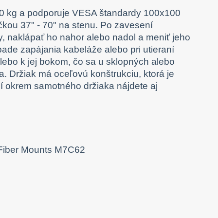
 40 kg a podporuje VESA štandardy 100x100
čkou 37" - 70" na stenu. Po zavesení
y, naklápať ho nahor alebo nadol a meniť jeho
ípade zapájania kabeláže alebo pri utieraní
alebo k jej bokom, čo sa u sklopných alebo
ka. Držiak má oceľovú konštrukciu, ktorá je
ní okrem samotného držiaka nájdete aj