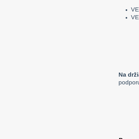
VE
VE
Na drž
podporu