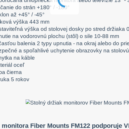
porúčaná uhlopriečka monitora alebo televízie 13" - 
čanie do strán +180° / -180°
lon až +45° / -45°
lková výška 443 mm
staviteľná výška od stolovej dosky po stred držiaka
nutie na vodorovnú plochu (stôl) o sile 10-88 mm
asťou balenia 2 typy upnutia - na okraj alebo do pri
zpečné a spoľahlivé uchytenie obrazovky na stolov
hytka na káble
eriál oceľ
ba čierna
ruka 5 rokov
k monitora Fiber Mounts FM122 podporuje 