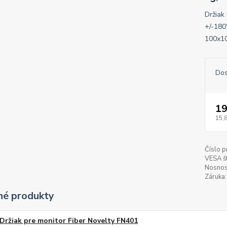
Držiak
+/-180
100x10
Dos
19
15,
Číslo p
VESA š
Nosnos
Záruka:
é produkty
Držiak pre monitor Fiber Novelty FN401