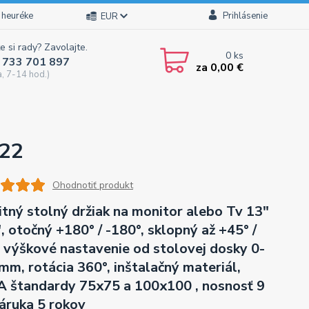
 heuréke
Prihlásenie
EUR
e si rady? Zavolajte.
0
ks
 733 701 897
za
0,00 €
a, 7-14 hod.)
122
Ohodnotiť produkt
itný stolný držiak na monitor alebo Tv 13"
", otočný +180° / -180°, sklopný až +45° /
, výškové nastavenie od stolovej dosky 0-
mm, rotácia 360°, inštalačný materiál,
 štandardy 75x75 a 100x100 , nosnosť 9
záruka 5 rokov