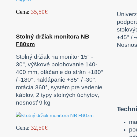
Cena:
35,50€
Univerz
podporu
stolový
Stolný držiak monitora NB
+45° / 
F80xm
Nosnosť
Stolný držiak na monitor 15" -
30", výškové polohovanie 140-
400 mm, otáčanie do strán +180°
/ -180°, naklápanie +85° / -30°,
rotácia 360°, systém pre vedenie
káblov, 2 typy stolných úchytov,
nosnosť 9 kg
Techni
ma
Cena:
32,50€
po