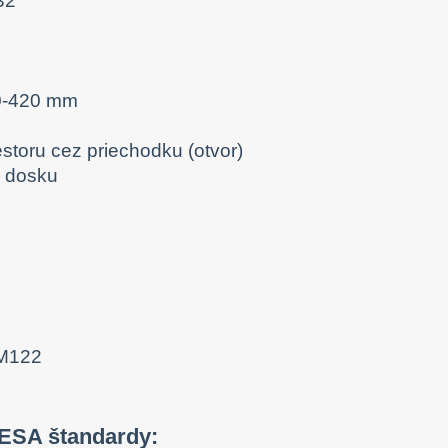
32"
 0-420 mm
estoru cez priechodku (otvor)
ú dosku
VESA štandardy: