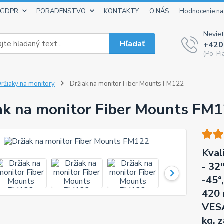
 GDPR
PORADENSTVO
KONTAKTY
O NÁS
Hodnocenie na
Neviet
Hľadať
+420
(Po-Pi
ržiaky na monitory
Držiak na monitor Fiber Mounts FM122
ak na monitor Fiber Mounts FM
Kval
- 32
-45°
420 
VESA
kg, 