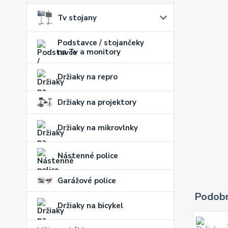
Tv stojany
Podstavce / stojančeky
na Tv a monitory
Držiaky na repro
Držiaky na projektory
Držiaky na mikrovlnky
Nástenné police
Garážové police
Podobn
Držiaky na bicykel