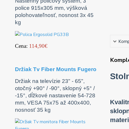
Nástenný policový systém, 3
police 915x305 mm, výšková
polohovateľnosť, nosnost 3x 45
kg
Kompl
Cena:
114,90€
Komple
Držiak Tv Fiber Mounts Fugero
Stol
Držiak na televízie 23" - 65",
otočný +90° / -90°, sklopný +5° /
-15°, dĺžkové nastavenie 54-728
Kvalit
mm, VESA 75x75 až 400x400,
nosnosť 35 kg
sklopn
materi