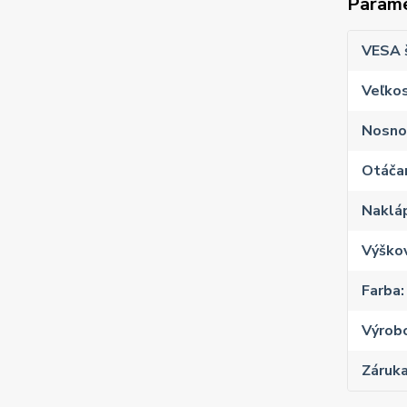
Param
VESA 
Veľkos
Nosno
Otáčan
Naklá
Výško
Farba
Výrob
Záruk