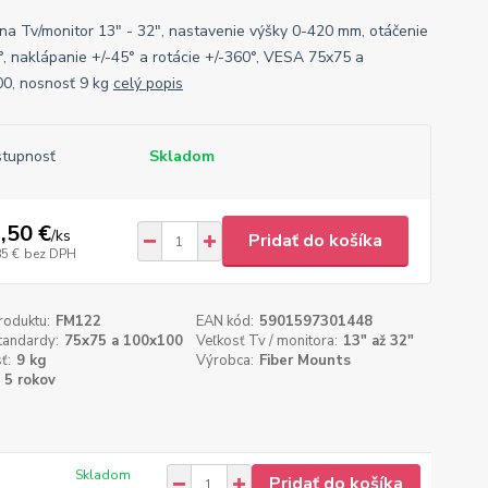
 na Tv/monitor 13" - 32", nastavenie výšky 0-420 mm, otáčenie
°, naklápanie +/-45° a rotácie +/-360°, VESA 75x75 a
0, nosnosť 9 kg
celý popis
tupnosť
Skladom
,50 €
/
ks
Pridať do košíka
85 €
bez DPH
roduktu:
FM122
EAN kód:
5901597301448
tandardy:
75x75 a 100x100
Veľkosť Tv / monitora:
13" až 32"
ť:
9 kg
Výrobca:
Fiber Mounts
5 rokov
Skladom
Pridať do košíka