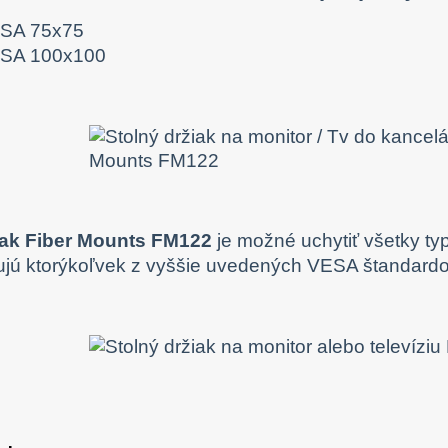
SA 75x75
SA 100x100
iak Fiber Mounts FM122
je možné uchytiť všetky typ
jú ktorýkoľvek z vyššie uvedených VESA štandardov 