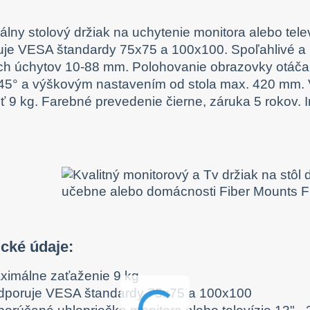
álny stolový držiak na uchytenie monitora alebo telev
je VESA štandardy 75x75 a 100x100. Spoľahlivé a b
ch úchytov 10-88 mm. Polohovanie obrazovky otáčan
-45° a výškovým nastavením od stola max. 420 mm. 
 9 kg. Farebné prevedenie čierne, záruka 5 rokov. I
cké údaje:
ximálne zaťaženie 9 kg
dporuje VESA štandardy 75x75 a 100x100