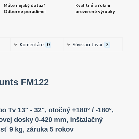
Máte nejaký dotaz?
Kvalitné a rokmi
Odborne poradíme!
preverené výrobky
Komentáre
0
Súvisiaci tovar
2
ounts FM122
o Tv 13" - 32", otočný +180° / -180°,
lovej dosky 0-420 mm, inštalačný
sť 9 kg, záruka 5 rokov