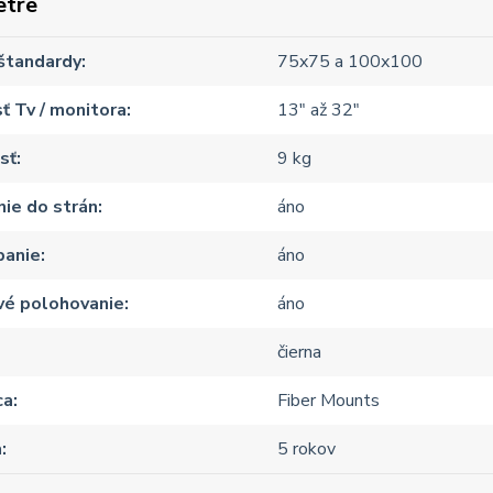
etre
štandardy
75x75 a 100x100
ť Tv / monitora
13" až 32"
sť
9 kg
ie do strán
áno
panie
áno
vé polohovanie
áno
čierna
ca
Fiber Mounts
a
5 rokov