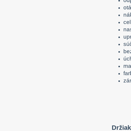
od
otá
nák
ce
na
up
súč
be
úc
mat
far
zá
Držia