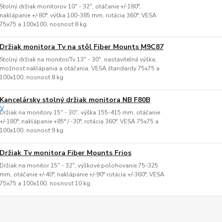
Stolný držiak monitorov 10" - 32", otáčanie +/-180°,
naklápanie +/-80°, výška 100-385 mm, rotácia 360°, VESA
75x75 a 100x100, nosnosť 8 kg
Držiak monitora Tv na stôl Fiber Mounts M9C87
Stolný držiak na monitor/Tv 13" - 30", nastaviteľná výška,
možnosť naklápania a otáčania, VESA štandardy 75x75 a
100x100, nosnosť 8 kg
Kancelársky stolný držiak monitora NB F80B
Držiak na monitory 15" - 30", výška 155-415 mm, otáčanie
+/-180°, naklápanie +85° / -30°, rotácia 360°, VESA 75x75 a
100x100, nosnosť 9 kg
Držiak Tv monitora Fiber Mounts Frios
Držiak na monitor 15" - 32", výškové polohovanie 75-325
mm, otáčanie +/-40°, naklápanie +/-90° rotácia +/-360°, VESA
75x75 a 100x100, nosnosť 10 kg